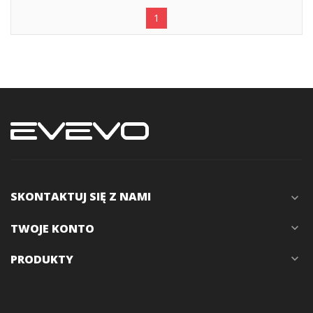
1
SKONTAKTUJ SIĘ Z NAMI
expand_more
TWOJE KONTO
expand_more
PRODUKTY
expand_more