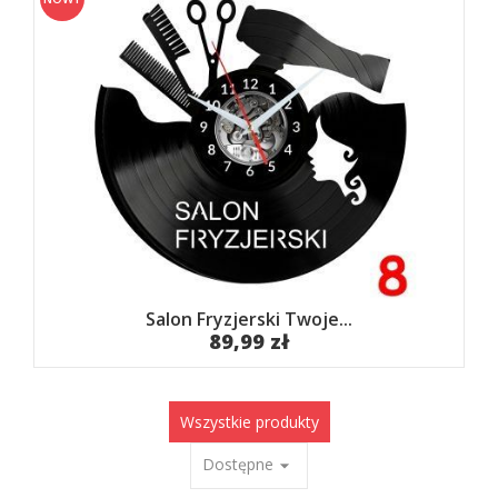
Salon Fryzjerski Twoje...
89,99 zł
Wszystkie produkty
Dostępne
arrow_drop_down