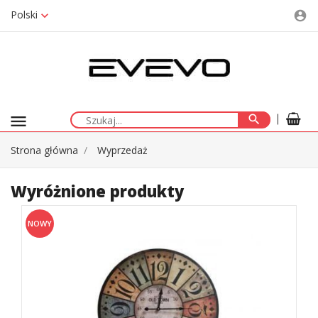
Polski
account_circle
menu
search
Strona główna
Wyprzedaż
Wyróżnione produkty
NOWY