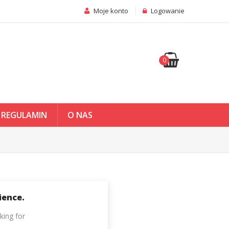
Moje konto
Logowanie
0
REGULAMIN
O NAS
ience.
king for