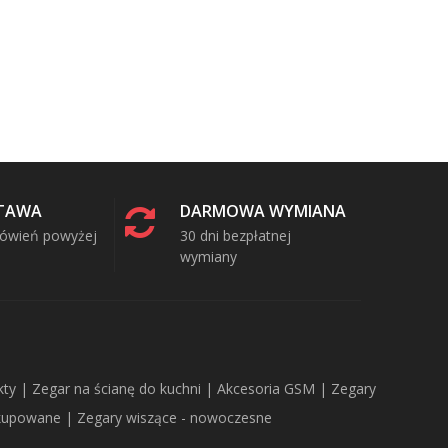
TAWA
DARMOWA WYMIANA
mówień powyżej
30 dni bezpłatnej
wymiany
y | Zegar na ścianę do kuchni | Akcesoria GSM | Zegary
 kupowane | Zegary wiszące - nowoczesne