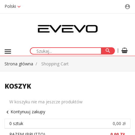
Polski
account_circle
menu
search
Strona główna
Shopping Cart
KOSZYK
W koszyku nie ma jeszcze produktów
Kontynuuj zakupy
chevron_left
0 sztuk
0,00 zł
RAZEM (BRUTTO)
0,00 ZŁ