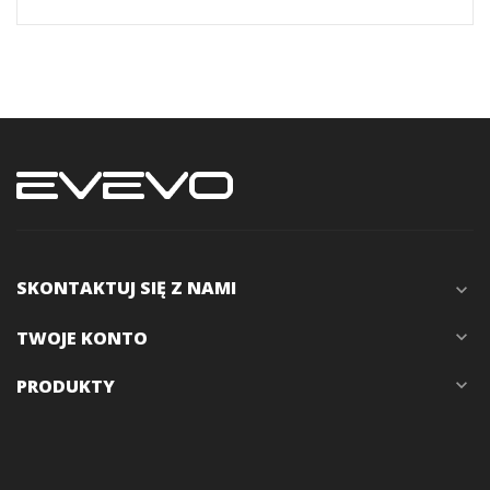
SKONTAKTUJ SIĘ Z NAMI
expand_more
TWOJE KONTO
expand_more
PRODUKTY
expand_more