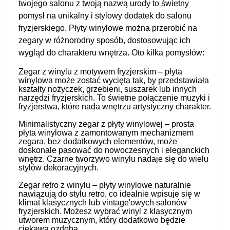
twojego salonu z twoją nazwą urody to świetny
pomysł na unikalny i stylowy dodatek do salonu
fryzjerskiego. Płyty winylowe można przerobić na
zegary w różnorodny sposób, dostosowując ich
wygląd do charakteru wnętrza. Oto kilka pomysłów:
Zegar z winylu z motywem fryzjerskim – płyta
winylowa może zostać wycięta tak, by przedstawiała
kształty nożyczek, grzebieni, suszarek lub innych
narzędzi fryzjerskich. To świetne połączenie muzyki i
fryzjerstwa, które nada wnętrzu artystyczny charakter.
Minimalistyczny zegar z płyty winylowej – prosta
płyta winylowa z zamontowanym mechanizmem
zegara, bez dodatkowych elementów, może
doskonale pasować do nowoczesnych i eleganckich
wnętrz. Czarne tworzywo winylu nadaje się do wielu
stylów dekoracyjnych.
Zegar retro z winylu – płyty winylowe naturalnie
nawiązują do stylu retro, co idealnie wpisuje się w
klimat klasycznych lub vintage'owych salonów
fryzjerskich. Możesz wybrać winyl z klasycznym
utworem muzycznym, który dodatkowo będzie
ciekawą ozdobą.