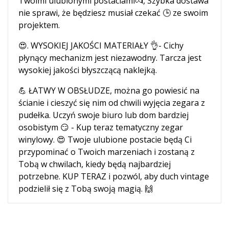
Twoimi ulubionymi postaciami💏, Szybka dostawa
nie sprawi, że będziesz musiał czekać 🕒 ze swoim
projektem.
😍. WYSOKIEJ JAKOŚCI MATERIAŁY 👌- Cichy
płynący mechanizm jest niezawodny. Tarcza jest
wysokiej jakości błyszczącą naklejką.
💪 ŁATWY W OBSŁUDZE, można go powiesić na
ścianie i cieszyć się nim od chwili wyjęcia zegara z
pudełka. Uczyń swoje biuro lub dom bardziej
osobistym 😏 - Kup teraz tematyczny zegar
winylowy. 😍 Twoje ulubione postacie będą Ci
przypominać o Twoich marzeniach i zostaną z
Tobą w chwilach, kiedy będą najbardziej
potrzebne. KUP TERAZ i pozwól, aby duch vintage
podzielił się z Tobą swoją magią. 🙌