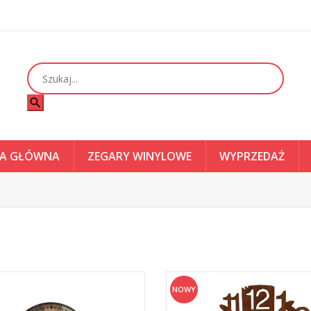
search
A GŁÓWNA
ZEGARY WINYLOWE
WYPRZEDAŻ
NOWY