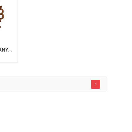
NY...
1