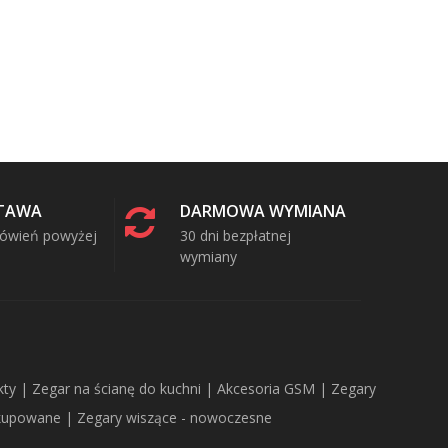
TAWA
DARMOWA WYMIANA
mówień powyżej
30 dni bezpłatnej
wymiany
y | Zegar na ścianę do kuchni | Akcesoria GSM | Zegary
 kupowane | Zegary wiszące - nowoczesne