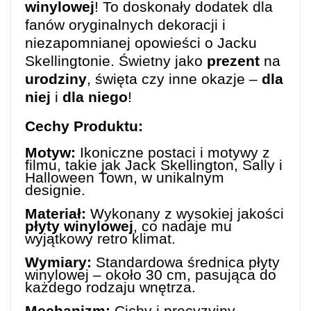
winylowej
! To doskonały dodatek dla
fanów oryginalnych dekoracji i
niezapomnianej opowieści o Jacku
Skellingtonie. Świetny jako
prezent
na
urodziny
, święta czy inne okazje –
dla
niej
i
dla niego
!
Cechy Produktu:
Motyw:
Ikoniczne postaci i motywy z
filmu, takie jak Jack Skellington, Sally i
Halloween Town, w unikalnym
designie.
Materiał:
Wykonany z wysokiej jakości
płyty winylowej
, co nadaje mu
wyjątkowy retro klimat.
Wymiary:
Standardowa średnica płyty
winylowej – około 30 cm, pasująca do
każdego rodzaju wnętrza.
Mechanizm:
Cichy i precyzyjny