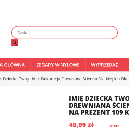
search
A GŁÓWNA
ZEGARY WINYLOWE
WYPRZEDAŻ
ę Dziecka Twoje Imię Dekoracja Drewniana Ścienna Dla Niej lub Dl
IMIĘ DZIECKA TWO
DREWNIANA ŚCIEN
NA PREZENT 109
49,99 zł
Brutto