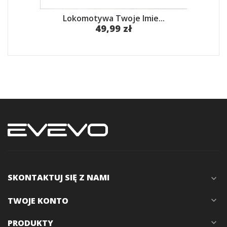
Lokomotywa Twoje Imie...
49,99 zł
SKONTAKTUJ SIĘ Z NAMI
expand_more
TWOJE KONTO
expand_more
PRODUKTY
expand_more