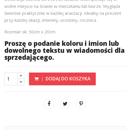
wolne miejsce na ścianie w mieszkaniu lub biurze. Wygląda
świetnie praktycznie w każdej aranżacji. Idealny na prezent
przy każdej okazji, imieniny, urodziny, rocznica.
Rozmiar ok. 50cm x 20cm
Proszę o podanie koloru i imion lub
dowolnego tekstu w wiadomości dla
sprzedającego.
DODAJ DO KOSZYKA